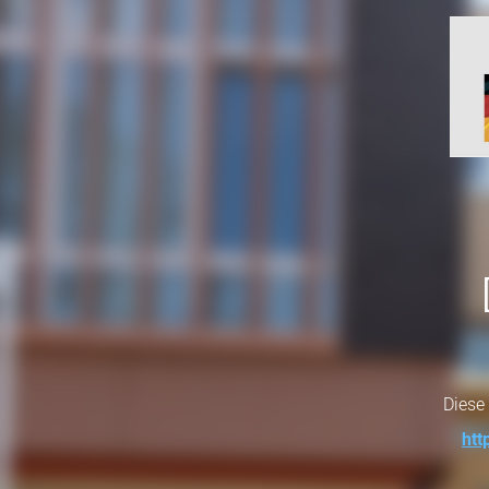
Diese 
ht